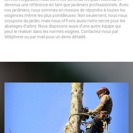
devenus une référence en tant que jardiniers professionnels. Avec
nos jardiniers, nous sommes en mesure de répondre à toutes les
exigences même les plus pointilleuses. Non seulement, nous nous
occupons du jardin, mais nous offrons aussi notre servie pour les
abatages d’arbre. Nous disposons aussi d’une autre équipe qui
peut le réaliser dans les normes exigées. Contactez-nous par
téléphone ou par mail pour un devis détaillé.