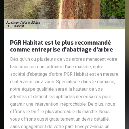
PGR Habitat est le plus recommandé
comme entreprise d’abattage d’arbre
Dès qu’un ou plusieurs de vos arbres menacent votre
habitation ou sont atteints d’une maladie, notre
société d’abattage d’arbre PGR Habitat est en mesure
d’intervenir chez vous. Spécialisée dans le domaine,
notre équipe qualifiée sera à la hauteur de vos
attentes et détient les aptitudes nécessaires pour
garantir une intervention irréprochable. De plus, nous
offrons le tarif le plus abordable du marché. Nous
vous offrons aussi gratuitement un devis détaillé,
sans engagement de votre part. Envoyez-nous un