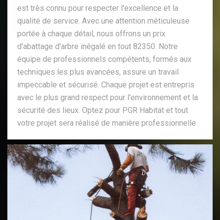
est très connu pour respecter l'excellence et la
qualité de service. Avec une attention méticuleuse
portée à chaque détail, nous offrons un prix
d'abattage d'arbre inégalé en tout 82350. Notre
équipe de professionnels compétents, formés aux
techniques les plus avancées, assure un travail
impeccable et sécurisé. Chaque projet est entrepris
avec le plus grand respect pour l'environnement et la
sécurité des lieux. Optez pour PGR Habitat et tout
votre projet sera réalisé de manière professionnelle.