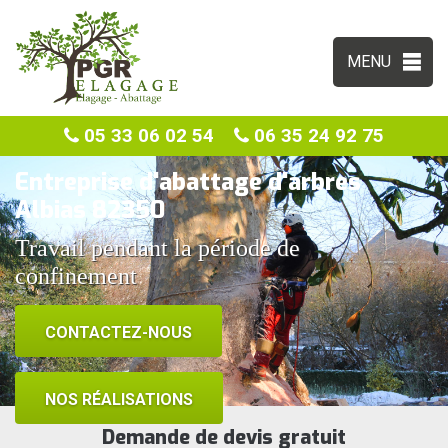
MENU
05 33 06 02 54
06 35 24 92 75
Entreprise d'abattage d'arbres
Albias 82350
Travail pendant la période de
confinement
CONTACTEZ-NOUS
NOS RÉALISATIONS
Demande de devis gratuit