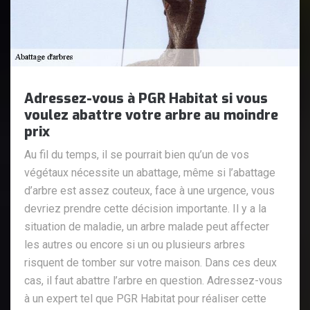
Adressez-vous à PGR Habitat si vous
voulez abattre votre arbre au moindre
prix
Au fil du temps, il se pourrait bien qu’un de vos
végétaux nécessite un abattage, même si l’abattage
d’arbre est assez couteux, face à une urgence, vous
devriez prendre cette décision importante. Il y a la
situation de maladie, un arbre malade peut affecter
les autres ou encore si un ou plusieurs arbres
risquent de tomber sur votre maison. Dans ces deux
cas, il faut abattre l’arbre en question. Adressez-vous
à un expert tel que PGR Habitat pour réaliser cette