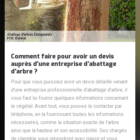
Comment faire pour avoir un devis
auprès d’une entreprise d’abattage
d’arbre ?
Pour que vous puissiez avoir un devis détaillé venant
d’une entreprise professionnelle d’abattage d’arbre, il
vous faut lui fournir quelques informations concernant
le végétal. Avant tout, vous pouvez le contacter par
téléphone, en la fournissant toutes les informations
nécessaires, comme la situation exacte de l’arbre
ainsi que la hauteur et son accessibilité. Ses chargés
de clientèle vous répondront avec plaisir et vous