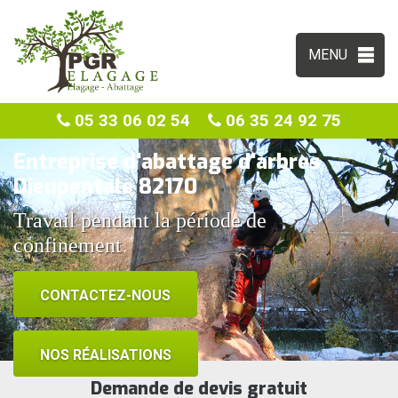
MENU
05 33 06 02 54
06 35 24 92 75
Entreprise d'abattage d'arbres
Dieupentale 82170
Travail pendant la période de
confinement
CONTACTEZ-NOUS
NOS RÉALISATIONS
Demande de devis gratuit