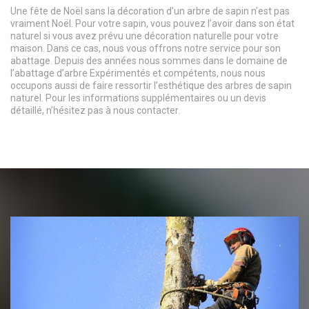
Une fête de Noël sans la décoration d’un arbre de sapin n’est pas
vraiment Noël. Pour votre sapin, vous pouvez l’avoir dans son état
naturel si vous avez prévu une décoration naturelle pour votre
maison. Dans ce cas, nous vous offrons notre service pour son
abattage. Depuis des années nous sommes dans le domaine de
l’abattage d’arbre Expérimentés et compétents, nous nous
occupons aussi de faire ressortir l’esthétique des arbres de sapin
naturel. Pour les informations supplémentaires ou un devis
détaillé, n’hésitez pas à nous contacter.