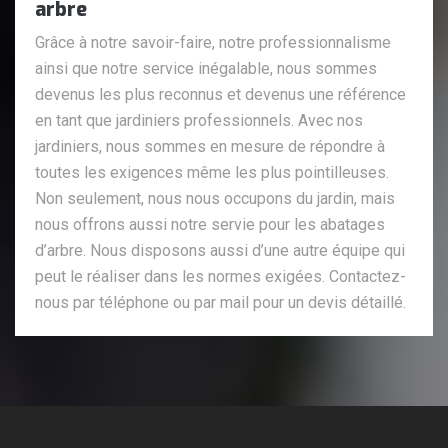
arbre
Grâce à notre savoir-faire, notre professionnalisme
ainsi que notre service inégalable, nous sommes
devenus les plus reconnus et devenus une référence
en tant que jardiniers professionnels. Avec nos
jardiniers, nous sommes en mesure de répondre à
toutes les exigences même les plus pointilleuses.
Non seulement, nous nous occupons du jardin, mais
nous offrons aussi notre servie pour les abatages
d’arbre. Nous disposons aussi d’une autre équipe qui
peut le réaliser dans les normes exigées. Contactez-
nous par téléphone ou par mail pour un devis détaillé.