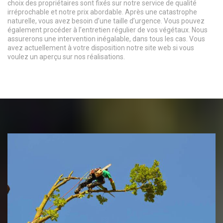
choix des propriétaires sont fixés sur notre service de qualité
irréprochable et notre prix abordable. Après une catastrophe
naturelle, vous avez besoin d’une taille d’urgence. Vous pouvez
également procéder à l’entretien régulier de vos végétaux. Nous
assurerons une intervention inégalable, dans tous les cas. Vous
avez actuellement à votre disposition notre site web si vous
voulez un aperçu sur nos réalisations.