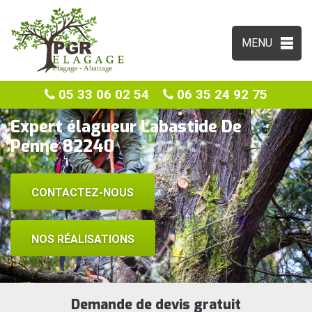
MENU
05 33 06 02 54
06 35 24 92 75
Expert élagueur Labastide De
Penne 82240
CONTACTEZ-NOUS
NOS RÉALISATIONS
Demande de devis gratuit