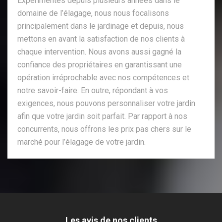
Expérimentés depuis plusieurs années dans le
domaine de l’élagage, nous nous focalisons
principalement dans le jardinage et depuis, nous
mettons en avant la satisfaction de nos clients à
chaque intervention. Nous avons aussi gagné la
confiance des propriétaires en garantissant une
opération irréprochable avec nos compétences et
notre savoir-faire. En outre, répondant à vos
exigences, nous pouvons personnaliser votre jardin
afin que votre jardin soit parfait. Par rapport à nos
concurrents, nous offrons les prix pas chers sur le
marché pour l’élagage de votre jardin.
Les avis de nos clients