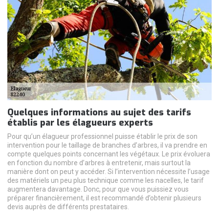
Quelques informations au sujet des tarifs
établis par les élagueurs experts
Pour qu’un élagueur professionnel puisse établir le prix de son
intervention pour le taillage de branches d’arbres, il va prendre en
compte quelques points concernant les végétaux. Le prix évoluera
en fonction du nombre d’arbres à entretenir, mais surtout la
manière dont on peut y accéder. Si l’intervention nécessite l’usage
des matériels un peu plus technique comme les nacelles, le tarif
augmentera davantage. Donc, pour que vous puissiez vous
préparer financièrement, il est recommandé d’obtenir plusieurs
devis auprès de différents prestataires.