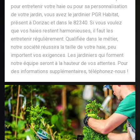
pour entretenir votre haie ou pour sa personnalisation
de votre jardin, vous avez le jardinier PGR Habitat,
présent à Donzac et dans le 82340. Si vous voulez
que vos haies restent harmonieuses, il faut les
entretenir régulièrement. Qualifiée dans le métier,
notre société réussira la taille de votre haie, peu
importent vos exigences. Les jardiniers qui forment
notre équipe seront à la hauteur de vos attentes. Pour
des informations supplémentaires, téléphonez-nous !