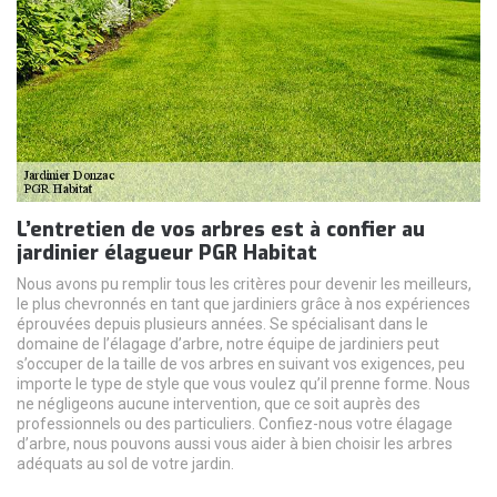
L’entretien de vos arbres est à confier au
jardinier élagueur PGR Habitat
Nous avons pu remplir tous les critères pour devenir les meilleurs,
le plus chevronnés en tant que jardiniers grâce à nos expériences
éprouvées depuis plusieurs années. Se spécialisant dans le
domaine de l’élagage d’arbre, notre équipe de jardiniers peut
s’occuper de la taille de vos arbres en suivant vos exigences, peu
importe le type de style que vous voulez qu’il prenne forme. Nous
ne négligeons aucune intervention, que ce soit auprès des
professionnels ou des particuliers. Confiez-nous votre élagage
d’arbre, nous pouvons aussi vous aider à bien choisir les arbres
adéquats au sol de votre jardin.